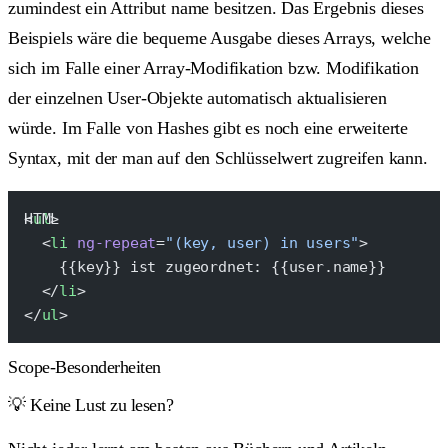
zumindest ein Attribut
name
besitzen. Das Ergebnis dieses
Beispiels wäre die bequeme Ausgabe dieses Arrays, welche
sich im Falle einer Array-Modifikation bzw. Modifikation
der einzelnen User-Objekte automatisch aktualisieren
würde. Im Falle von Hashes gibt es noch eine erweiterte
Syntax, mit der man auf den Schlüsselwert zugreifen kann.
<
ul
>
  <
li
 ng-repeat
=
"(key, user) in users"
>
    {{key}} ist zugeordnet: {{user.name}}
  </
li
>
</
ul
>
Scope-Besonderheiten
💡 Keine Lust zu lesen?