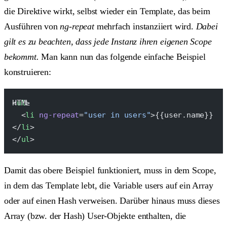
die Direktive wirkt, selbst wieder ein Template, das beim
Ausführen von
ng-repeat
mehrfach instanziiert wird.
Dabei
gilt es zu beachten, dass jede Instanz ihren eigenen Scope
bekommt.
Man kann nun das folgende einfache Beispiel
konstruieren:
<
ul
>
  <
li
 ng-repeat
=
"user in users"
>{{user.name}}
</
li
>
</
ul
>
Damit das obere Beispiel funktioniert, muss in dem Scope,
in dem das Template lebt, die Variable
users
auf ein Array
oder auf einen Hash verweisen. Darüber hinaus muss dieses
Array (bzw. der Hash) User-Objekte enthalten, die