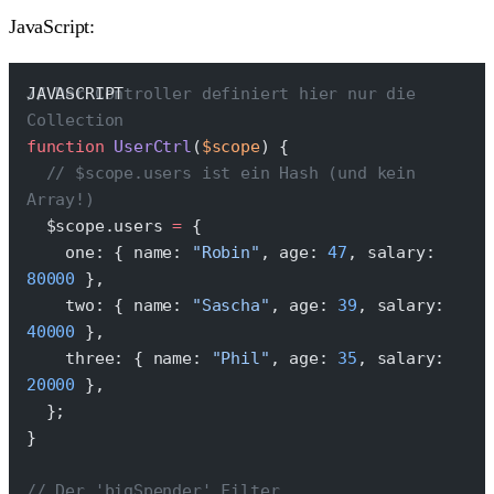
JavaScript:
// Der Controller definiert hier nur die 
Collection
function
 UserCtrl
(
$scope
) {
  // $scope.users ist ein Hash (und kein 
Array!)
  $scope.users 
=
 {
    one: { name: 
"Robin"
, age: 
47
, salary: 
80000
 },
    two: { name: 
"Sascha"
, age: 
39
, salary: 
40000
 },
    three: { name: 
"Phil"
, age: 
35
, salary: 
20000
 },
  };
}
// Der 'bigSpender' Filter