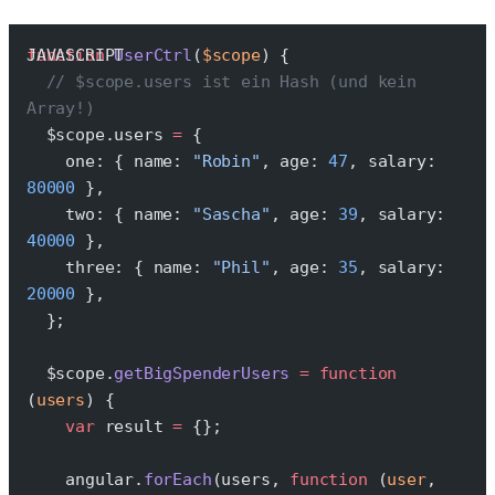
function
 UserCtrl
(
$scope
) {
  // $scope.users ist ein Hash (und kein 
Array!)
  $scope.users 
=
 {
    one: { name: 
"Robin"
, age: 
47
, salary: 
80000
 },
    two: { name: 
"Sascha"
, age: 
39
, salary: 
40000
 },
    three: { name: 
"Phil"
, age: 
35
, salary: 
20000
 },
  };
  $scope.
getBigSpenderUsers
 =
 function
(
users
) {
    var
 result 
=
 {};
    angular.
forEach
(users, 
function
 (
user
, 