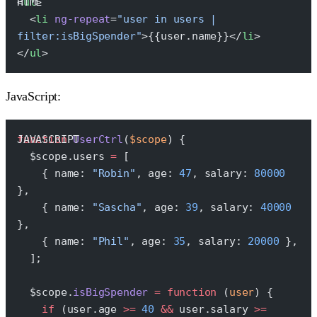
<
ul
>
  <
li
 ng-repeat
=
"user in users | 
filter:isBigSpender"
>{{user.name}}</
li
>
</
ul
>
JavaScript:
function
 UserCtrl
(
$scope
) {
  $scope.users 
=
 [
    { name: 
"Robin"
, age: 
47
, salary: 
80000
},
    { name: 
"Sascha"
, age: 
39
, salary: 
40000
},
    { name: 
"Phil"
, age: 
35
, salary: 
20000
 },
  ];
  $scope.
isBigSpender
 =
 function
 (
user
) {
    if
 (user.age 
>=
 40
 &&
 user.salary 
>=