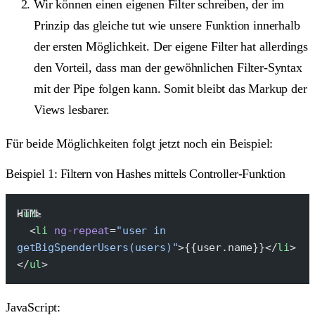
Wir können einen eigenen Filter schreiben, der im
Prinzip das gleiche tut wie unsere Funktion innerhalb
der ersten Möglichkeit. Der eigene Filter hat allerdings
den Vorteil, dass man der gewöhnlichen Filter-Syntax
mit der Pipe folgen kann. Somit bleibt das Markup der
Views lesbarer.
Für beide Möglichkeiten folgt jetzt noch ein Beispiel:
Beispiel 1: Filtern von Hashes mittels Controller-Funktion
<
ul
>
  <
li
 ng-repeat
=
"user in 
getBigSpenderUsers(users)"
>{{user.name}}</
li
>
</
ul
>
JavaScript: