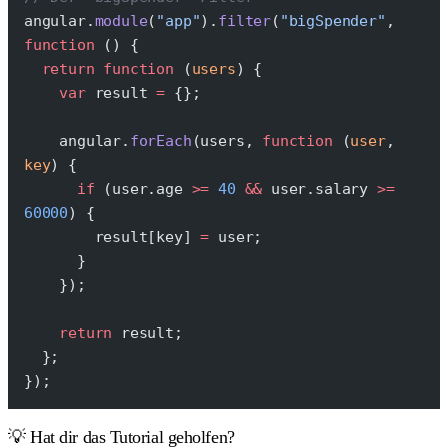
angular.
module
(
"app"
).
filter
(
"bigSpender"
, 
function
 () {
  return
 function
 (
users
) {
    var
 result 
=
 {};
    angular.
forEach
(users, 
function
 (
user
, 
key
) {
      if
 (user.age 
>=
 40
 &&
 user.salary 
>=
60000
) {
        result[key] 
=
 user;
      }
    });
    return
 result;
  };
});
💡 Hat dir das Tutorial geholfen?