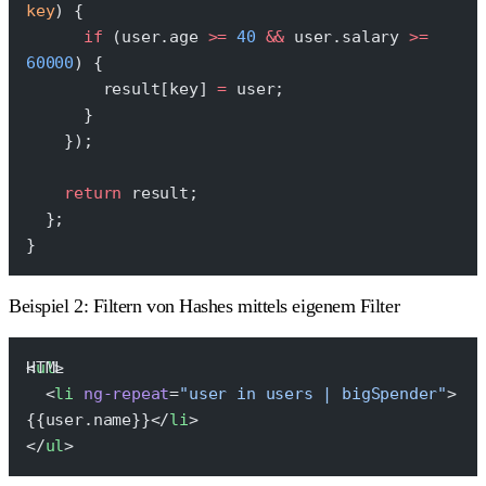
key
) {
      if
 (user.age 
>=
 40
 &&
 user.salary 
>=
60000
) {
        result[key] 
=
 user;
      }
    });
    return
 result;
  };
}
Beispiel 2: Filtern von Hashes mittels eigenem Filter
<
ul
>
  <
li
 ng-repeat
=
"user in users | bigSpender"
>
{{user.name}}</
li
>
</
ul
>