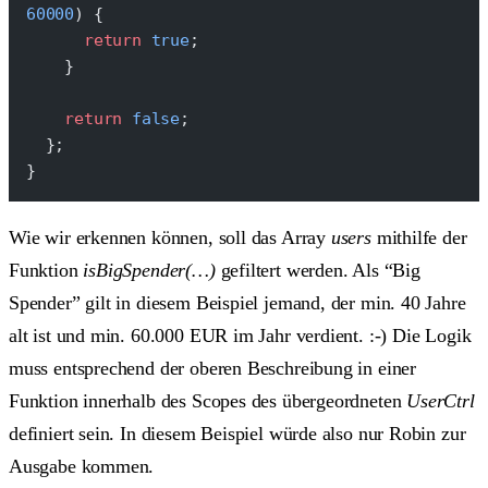
60000
) {
      return
 true
;
    }
    return
 false
;
  };
}
Wie wir erkennen können, soll das Array
users
mithilfe der
Funktion
isBigSpender(…)
gefiltert werden. Als “Big
Spender” gilt in diesem Beispiel jemand, der min. 40 Jahre
alt ist und min. 60.000 EUR im Jahr verdient. :-) Die Logik
muss entsprechend der oberen Beschreibung in einer
Funktion innerhalb des Scopes des übergeordneten
UserCtrl
definiert sein. In diesem Beispiel würde also nur Robin zur
Ausgabe kommen.