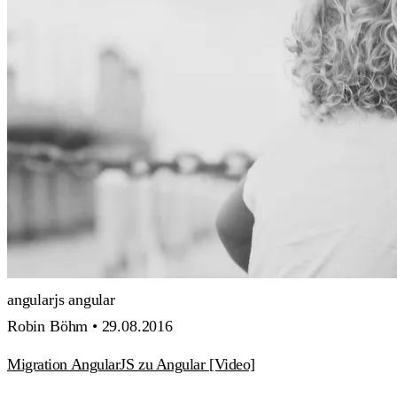
angularjs
angular
Robin Böhm •
29.08.2016
Migration AngularJS zu Angular [Video]