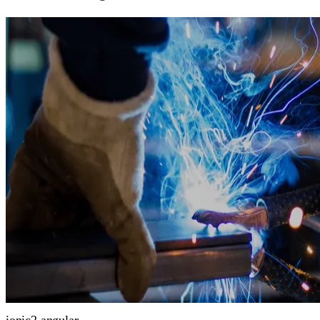
ionic2
angular