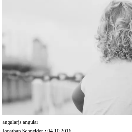
angularjs
angular
Jonathan Schneider •
04.10.2016