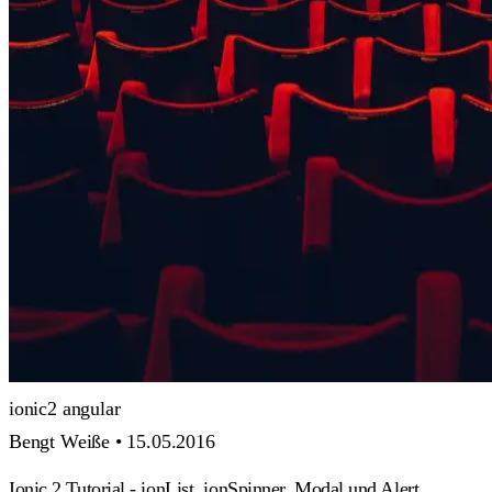
ionic2
angular
Bengt Weiße •
15.05.2016
Ionic 2 Tutorial - ionList, ionSpinner, Modal und Alert