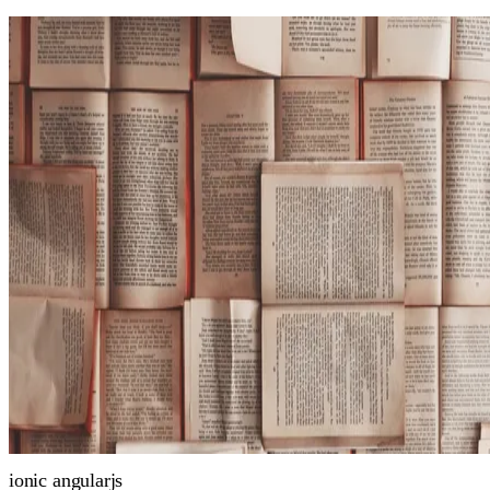
ionic
angularjs