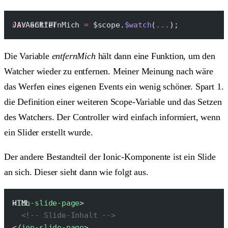
var
 entfernMich 
=
 $scope.
$watch
(
...
);
Die Variable
entfernMich
hält dann eine Funktion, um den
Watcher wieder zu entfernen. Meiner Meinung nach wäre
das Werfen eines eigenen Events ein wenig schöner. Spart 1.
die Definition einer weiteren Scope-Variable und das Setzen
des Watchers. Der Controller wird einfach informiert, wenn
ein Slider erstellt wurde.
Der andere Bestandteil der Ionic-Komponente ist ein Slide
an sich. Dieser sieht dann wie folgt aus.
<
ion-slide-page
>
  <!-- Slide-Inhalt -->
</
ion-slide-page
>